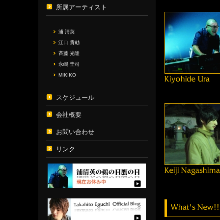
所属アーティスト
浦 清英
江口 貴勅
斉藤 光隆
永嶋 圭司
MIKIKO
スケジュール
会社概要
お問い合わせ
リンク